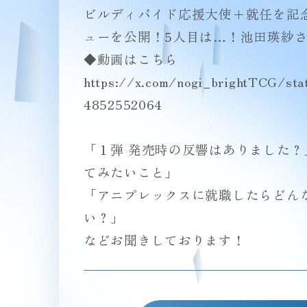
ビルディバイド応援大使＋就任を記
ューを公開！5人目は…！池田瑛紗
◆動画はこちら
https://x.com/nogi_brightTCG/st
4852552064
「１弾 発売時の反響はありました？」 
てみたいこと」
「アニプレックスに就職したらどん
い？」
などお聞きしております！