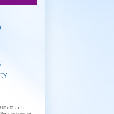
S
CY
利用を禁じます。
uild-divide project