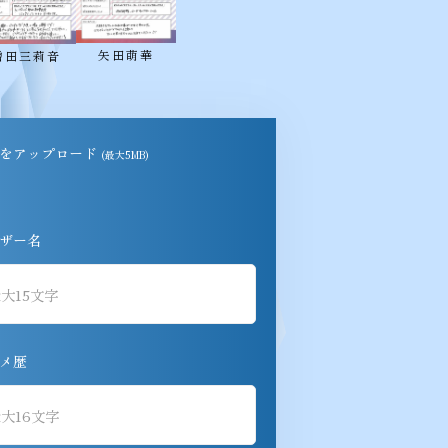
矢田萌華
増田三莉音
をアップロード
(最大5MB)
ザー名
メ歴