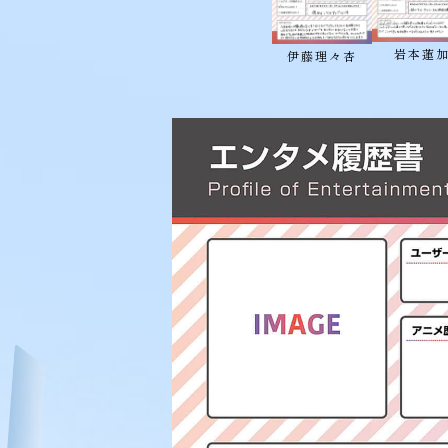
岩本蓮
伊藤理々杏