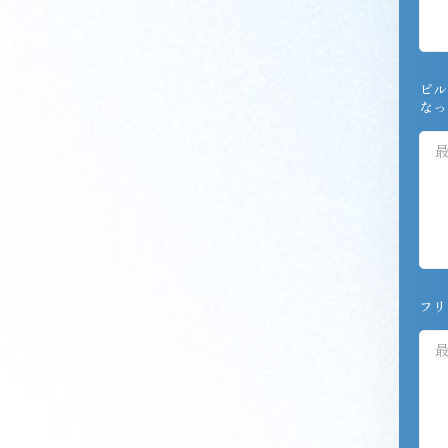
ビル
なっ
フリ