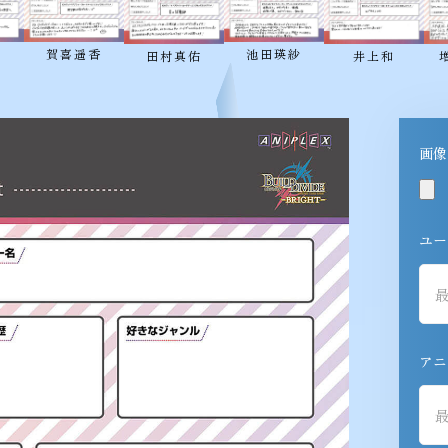
加
賀喜遥香
池田瑛紗
井上和
田村真佑
画像
ユー
アニ