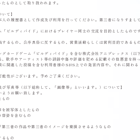
ったものとして取り扱われます。
ついて】
本人の履歴書として作成及び利用を行ってください。第三者になりすまし
ム「ビルディバイド」におけるプレイヤー同士の交流を目的としたもので
当するもの、公序良俗に反するもの、営業活動もしくは営利目的であるも
ングカードゲーム「ビルディバイド」を含む株式会社アニプレックス（以
品、歌手やアーティスト等の誹謗中傷や評価を貶める記載その他悪意を持
策に関連した投稿を含む利用者様のSNS上での発言内容や、それに関わる
可能性がございます。予めご了承ください。
及び写真等（以下総称して、「画像等」といいます。）について】
いようお願い致します。
たもの
等を被写体としたもの
の容姿を含むもの
び第三者の作品や第三者のイメージを棄損させるようなもの
するもの