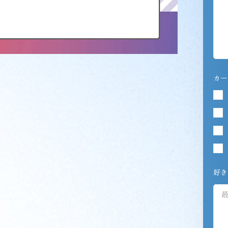
カー
好き