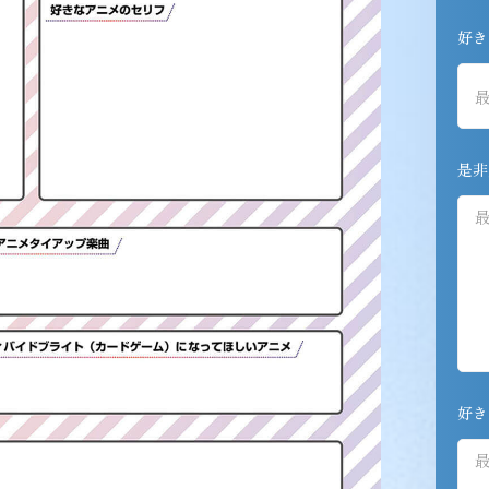
好き
是非
好き