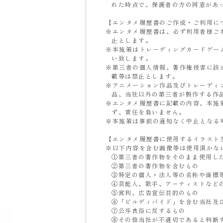
れた時点で、保護者の方の同意があ
【エンタメ履歴書のご作成・ご利用に
エンタメ履歴書は、必ず利用者様ご
止とします。
本施策はトレーディングカードゲー
い致します。
第三者の個人情報、著作権侵害に該
載等は禁止とします。
アニメーション作品及びトレーディ
品、当社以外の第三者が製作する作
エンタメ履歴書に記載の内容、本施
ず、責任を負いません。
本施策は事前の通知なく中止となる
【エンタメ履歴書に使用するイラスト
以下内容を含む画像等は使用頂かな
①第三者の著作物をそのまま使用し
②第三者の著作物を含むもの
③特定の個人・法人等の名称や商標
④芸能人、歌手、アーティストなど
⑤営利、広告宣伝目的のもの
⑥「ビルディバイド」を含む当社及
⑦公序良俗に反するもの
⑧その他当社が不適切であると判断