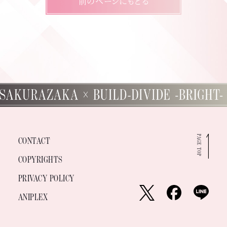
前のページにもどる
PAGE TOP
CONTACT
COPYRIGHTS
PRIVACY POLICY
ANIPLEX