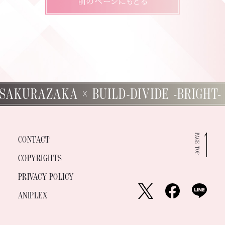
前のページにもどる
PAGE TOP
CONTACT
COPYRIGHTS
PRIVACY POLICY
ANIPLEX