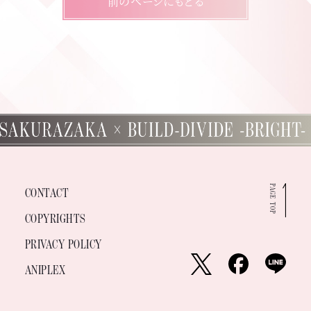
前のページにもどる
PAGE TOP
CONTACT
COPYRIGHTS
PRIVACY POLICY
ANIPLEX