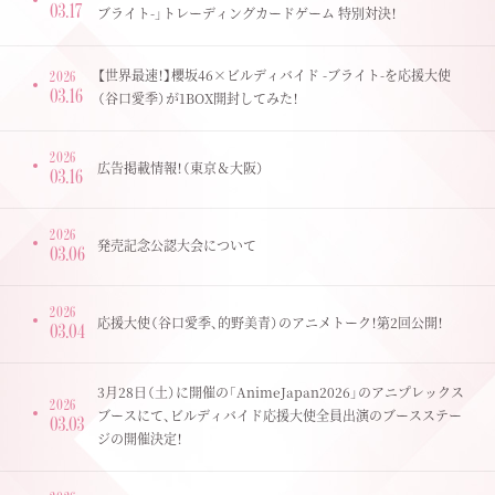
03.17
ブライト-」トレーディングカードゲーム 特別対決！
【世界最速！】櫻坂46×ビルディバイド -ブライト-を応援大使
2026
03.16
（谷口愛季）が1BOX開封してみた！
2026
広告掲載情報！（東京＆大阪）
03.16
2026
発売記念公認大会について
03.06
2026
応援大使（谷口愛季、的野美青）のアニメトーク！第2回公開！
03.04
3月28日（土）に開催の「AnimeJapan2026」のアニプレックス
2026
ブースにて、ビルディバイド応援大使全員出演のブースステー
03.03
ジの開催決定！