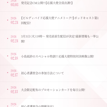
2026
発売記念CM公開！！【応援大使全員出演！】
03.03
【ビルディバイド応援大使アニメトーク！】ポッドキャスト第1
2026
02.24
回配信！
3月3日（火）19時～ 発売直前生配信が決定！最新情報も一挙公
2026
02.24
開！
2026
小島凪紗のスペシャル特訓！！ 応援大使特別対決映像公開！
02.18
2026
初心者講習会の参加方法について
02.17
2026
大会限定配布のプロモーションカードを毎日公開！
02.13
2026
初心者講習会の開催決定！