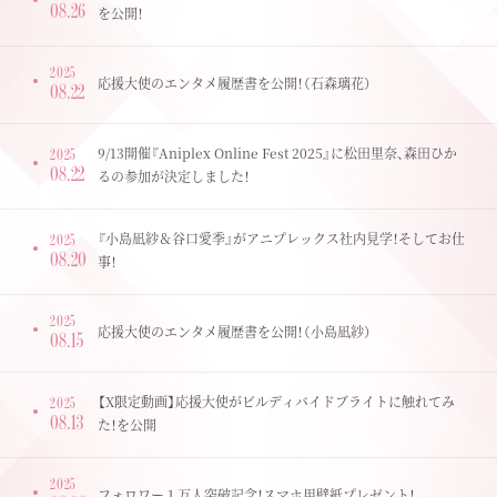
08.26
を公開！
2025
応援大使のエンタメ履歴書を公開！（石森璃花）
08.22
9/13開催『Aniplex Online Fest 2025』に松田里奈、森田ひか
2025
08.22
るの参加が決定しました！
『小島凪紗＆谷口愛季』がアニプレックス社内見学！そしてお仕
2025
08.20
事！
2025
応援大使のエンタメ履歴書を公開！（小島凪紗）
08.15
【X限定動画】応援大使がビルディバイドブライトに触れてみ
2025
08.13
た！を公開
2025
フォロワー１万人突破記念！スマホ用壁紙プレゼント！