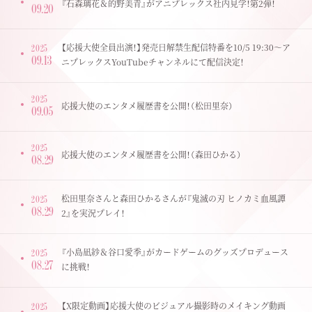
『石森璃花＆的野美青』がアニプレックス社内見学！第2弾！
09.20
【応援大使全員出演！】発売日解禁生配信特番を10/5 19:30～ア
2025
09.13
ニプレックスYouTubeチャンネルにて配信決定！
2025
応援大使のエンタメ履歴書を公開！（松田里奈）
09.05
2025
応援大使のエンタメ履歴書を公開！（森田ひかる）
08.29
松田里奈さんと森田ひかるさんが『鬼滅の刃 ヒノカミ血風譚
2025
08.29
2』を実況プレイ！
『小島凪紗＆谷口愛季』がカードゲームのグッズプロデュース
2025
08.27
に挑戦！
【X限定動画】応援大使のビジュアル撮影時のメイキング動画
2025