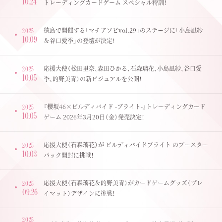
10.24
トレーディングカードゲーム スペシャル特訓！
徳島で開催する「マチアソビvol.29」のステージに「小島凪紗
2025
10.09
＆谷口愛季」の登壇が決定！
応援大使（松田里奈、森田ひかる、石森璃花、小島凪紗、谷口愛
2025
10.05
季、的野美青）の新ビジュアルを公開！
『櫻坂46×ビルディバイド -ブライト-』トレーディングカード
2025
10.05
ゲーム 2026年3月20日（金）発売決定！
応援大使（石森璃花）が ビルディバイドブライト のブースター
2025
10.03
パック開封に挑戦！
応援大使（石森璃花＆的野美青）がカードゲームグッズ（プレ
2025
09.26
イマット）デザインに挑戦！
2025