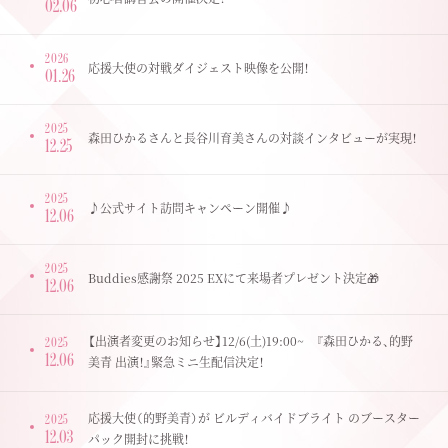
02.06
2026
応援大使の対戦ダイジェスト映像を公開！
01.26
2025
森田ひかるさんと長谷川育美さんの対談インタビューが実現！
12.25
2025
♪公式サイト訪問キャンペーン開催♪
12.06
2025
Buddies感謝祭 2025 EXにて来場者プレゼント決定🎁
12.06
【出演者変更のお知らせ】12/6(土)19:00~ 『森田ひかる、的野
2025
12.06
美青 出演！』緊急ミニ生配信決定！
応援大使（的野美青）が ビルディバイドブライト のブースター
2025
12.03
パック開封に挑戦！