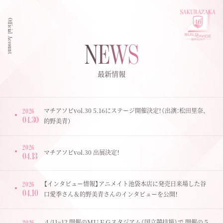
Official Account
NEWS
最新情報
マチアソビvol.30 5.16にステージ開催決定！（出演：松田里奈、
2026
04.30
的野美青）
2026
マチアソビvol.30 出展決定！
04.13
【インタビュー情報】アニメイト池袋本店に発売日来場した谷
2026
04.10
口愛季さん＆的野美青さんのインタビューを公開！
４/11~12 開催のＭＵＦＧスタジアム（国⽴競技場）で 開催の５
2026