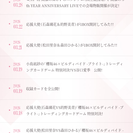
03.28
th YEAR ANNIVERSARY LIVEでの会場物販開催が決定！
2026
応援大使（石森璃花＆的野美青）が1BOX開封してみた！！
03.22
2026
応援大使（松田里奈＆森田ひかる）が1BOX開封してみた！！
03.21
小島凪紗の「櫻坂46×ビルディバイド -ブライト-」トレーディ
2026
03.19
ングカードゲーム 特別対決！VS谷口愛季 公開！
2026
収録カードを全公開！
03.19
応援大使(石森璃花VS的野美青)「櫻坂46×ビルディバイド -ブ
2026
03.18
ライト-」トレーディングカードゲーム 特別対決！
応援大使(松田里奈VS森田ひかる)「櫻坂46×ビルディバイド -
2026